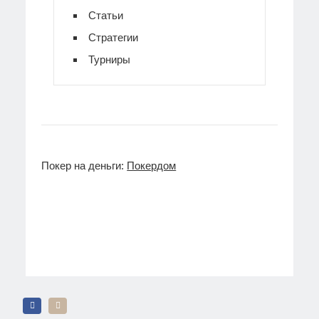
Статьи
Стратегии
Турниры
Покер на деньги:
Покердом