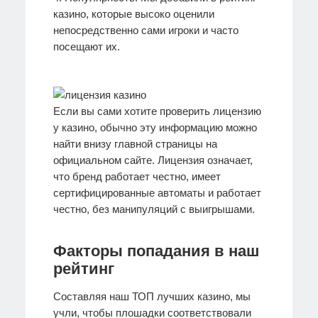
казино, которые высоко оценили
непосредственно сами игроки и часто
посещают их.
Если вы сами хотите проверить лицензию
у казино, обычно эту информацию можно
найти внизу главной страницы на
официальном сайте. Лицензия означает,
что бренд работает честно, имеет
сертифицированные автоматы и работает
честно, без манипуляций с выигрышами.
Факторы попадания в наш
рейтинг
Составляя наш ТОП лучших казино, мы
учли, чтобы плошадки соответствовали