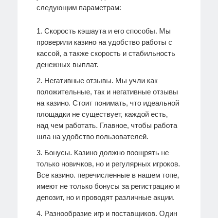
следующим параметрам:
Скорость кэшаута и его способы. Мы
проверили казино на удобство работы с
кассой, а также скорость и стабильность
денежных выплат.
Негативные отзывы. Мы учли как
положительные, так и негативные отзывы
на казино. Стоит понимать, что идеальной
площадки не существует, каждой есть,
над чем работать. Главное, чтобы работа
шла на удобство пользователей.
Бонусы. Казино должно поощрять не
только новичков, но и регулярных игроков.
Все казино. перечисленные в нашем топе,
имеют не только бонусы за регистрацию и
депозит, но и проводят различные акции.
Разнообразие игр и поставщиков. Один