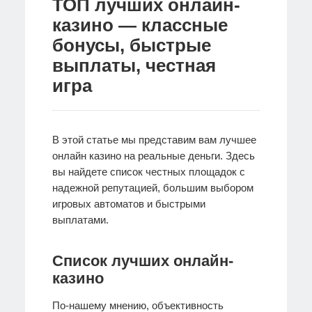
ТОП лучших онлайн-
казино — классные
бонусы, быстрые
Покер
румы
выплаты, честная
игра
Турниры
В этой статье мы представим вам лучшее
Популярные
онлайн казино на реальные деньги. Здесь
онлайн-
вы найдете список честных площадок с
казино
надежной репутацией, большим выбором
игровых автоматов и быстрыми
выплатами.
О
нас
Список лучших онлайн-
казино
По-нашему мнению, объективность