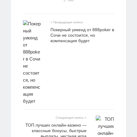
168
« Предыдущая запись
Покерный уикенд от 888poker в
Сочи не состоится, но
компенсация будет
Следующая запись »
ТОП лучших онлайн-казино —
классные бонусы, быстрые
выплаты, честная игра