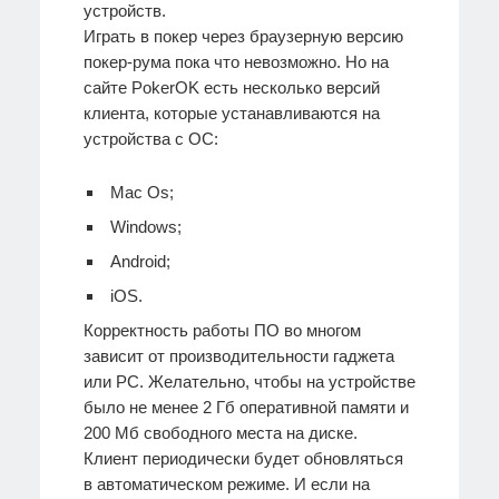
Играть в покер через браузерную версию
покер-рума пока что невозможно. Но на
сайте PokerOK есть несколько версий
клиента, которые устанавливаются на
устройства с ОС:
Mac Os;
Windows;
Android;
iOS.
Корректность работы ПО во многом
зависит от производительности гаджета
или PC. Желательно, чтобы на устройстве
было не менее 2 Гб оперативной памяти и
200 Мб свободного места на диске.
Клиент периодически будет обновляться
в автоматическом режиме. И если на