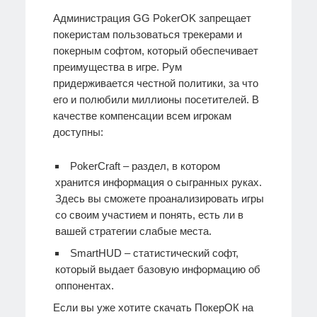
Администрация GG PokerOK запрещает
покеристам пользоваться трекерами и
покерным софтом, который обеспечивает
преимущества в игре. Рум
придерживается честной политики, за что
его и полюбили миллионы посетителей. В
качестве компенсации всем игрокам
доступны:
PokerCraft – раздел, в котором
хранится информация о сыгранных руках.
Здесь вы сможете проанализировать игры
со своим участием и понять, есть ли в
вашей стратегии слабые места.
SmartHUD – статистический софт,
который выдает базовую информацию об
оппонентах.
Если вы уже хотите скачать ПокерОК на