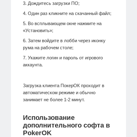
Дождитесь загрузки ПО;
Один раз кликните на скачанный файл;
Во всплывающем окне нажмите на
«Установить»;
Затем войдите в лобби через иконку
рума на рабочем столе;
Укажите логин и пароль от игрового
аккаунта.
Загрузка клиента ПокерОК проходит в
автоматическом режиме и обычно
занимает не более 1-2 минут.
Использование
дополнительного софта в
PokerOK