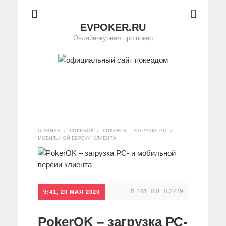
EVPOKER.RU
Онлайн-журнал про покер
Стратегии
ГЛАВНАЯ
/
POKEROK
/
POKEROK – ЗАГРУЗКА РС- И
МОБИЛЬНОЙ ВЕРСИИ КЛИЕНТА
Новости
Статьи
0
2729
168
9:41, 20 МАЯ 2020
PokerOK – загрузка РС-
Игроки