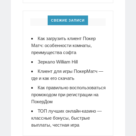
СВЕЖИЕ ЗАПИСИ
Как загрузить клиент Покер
Матч: особенности комнаты,
преимущества софта
Зеркало William Hill
Клиент для игры ПокерМатч —
где и как его скачать
Как правильно воспользоваться
промокодом при регистрации на
ПокерДом
ТОП лучших онлайн-казино —
классные бонусы, быстрые
выплаты, честная игра