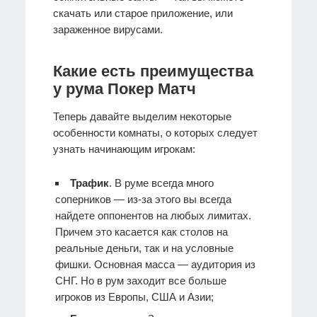
скачать или старое приложение, или
зараженное вирусами.
Какие есть преимущества
у рума Покер Матч
Теперь давайте выделим некоторые
особенности комнаты, о которых следует
узнать начинающим игрокам:
Трафик
. В руме всегда много
соперников — из-за этого вы всегда
найдете оппонентов на любых лимитах.
Причем это касается как столов на
реальные деньги, так и на условные
фишки. Основная масса — аудитория из
СНГ. Но в рум заходит все больше
игроков из Европы, США и Азии;