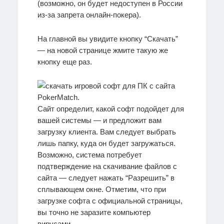
(возможно, он будет недоступен в России
из-за запрета онлайн-покера).
На главной вы увидите кнопку “Скачать”
— на новой странице жмите такую же
кнопку еще раз.
Сайт определит, какой софт подойдет для
вашей системы — и предложит вам
загрузку клиента. Вам следует выбрать
лишь папку, куда он будет загружаться.
Возможно, система потребует
подтверждение на скачивание файлов с
сайта — следует нажать “Разрешить” в
сплывающем окне. Отметим, что при
загрузке софта с официальной страницы,
вы точно не заразите компьютер
вирусами.