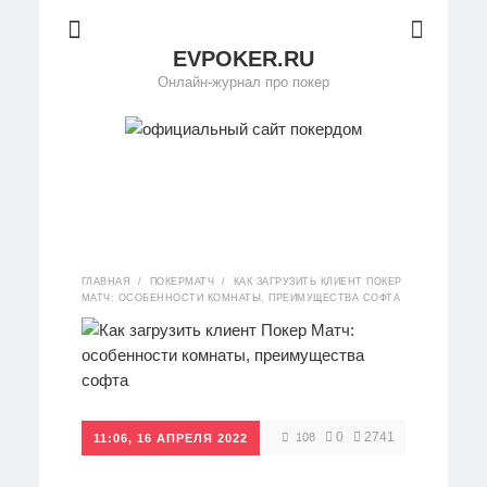
EVPOKER.RU
Онлайн-журнал про покер
Стратегии
ГЛАВНАЯ
/
ПОКЕРМАТЧ
/
КАК ЗАГРУЗИТЬ КЛИЕНТ ПОКЕР
МАТЧ: ОСОБЕННОСТИ КОМНАТЫ, ПРЕИМУЩЕСТВА СОФТА
Новости
Статьи
0
2741
108
11:06, 16 АПРЕЛЯ 2022
Игроки