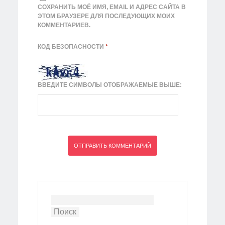
СОХРАНИТЬ МОЁ ИМЯ, EMAIL И АДРЕС САЙТА В
ЭТОМ БРАУЗЕРЕ ДЛЯ ПОСЛЕДУЮЩИХ МОИХ
КОММЕНТАРИЕВ.
КОД БЕЗОПАСНОСТИ
*
ВВЕДИТЕ СИМВОЛЫ ОТОБРАЖАЕМЫЕ ВЫШЕ: