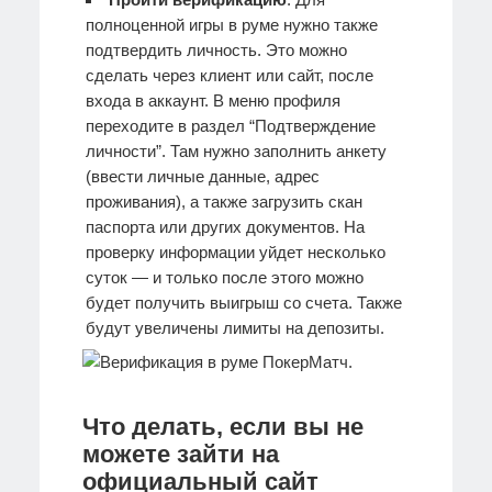
полноценной игры в руме нужно также
подтвердить личность. Это можно
сделать через клиент или сайт, после
входа в аккаунт. В меню профиля
переходите в раздел “Подтверждение
личности”. Там нужно заполнить анкету
(ввести личные данные, адрес
проживания), а также загрузить скан
паспорта или других документов. На
проверку информации уйдет несколько
суток — и только после этого можно
будет получить выигрыш со счета. Также
будут увеличены лимиты на депозиты.
Что делать, если вы не
можете зайти на
официальный сайт