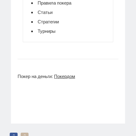
Правила покера
Статьи
Стратегии
Турниры
Покер на деньги:
Покердом