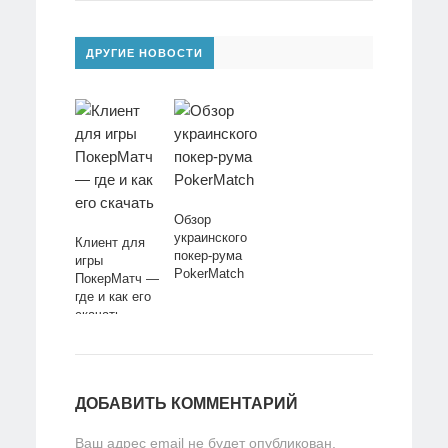
ДРУГИЕ НОВОСТИ
Обзор
украинского
Клиент для
покер-рума
игры
PokerMatch
ПокерМатч —
где и как его
скачать
ДОБАВИТЬ КОММЕНТАРИЙ
Ваш адрес email не будет опубликован.