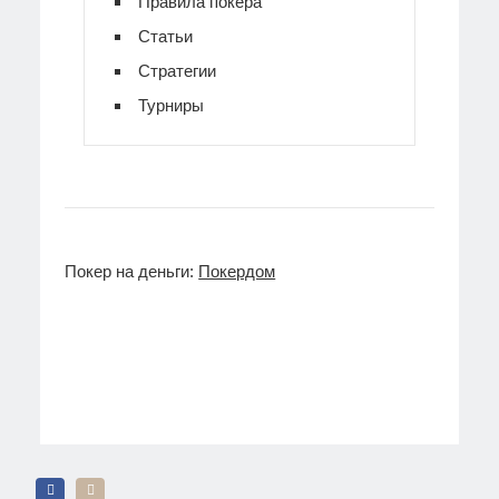
Правила покера
Статьи
Стратегии
Турниры
Покер на деньги:
Покердом